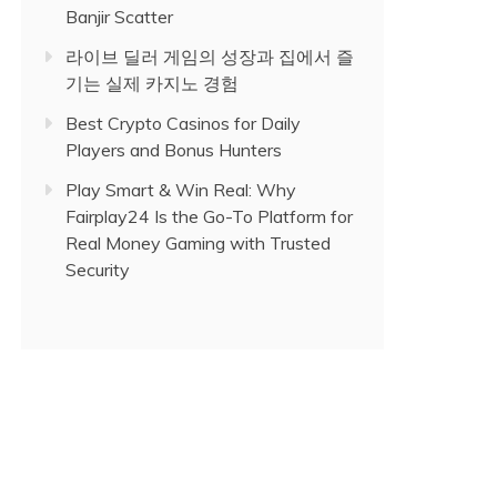
Banjir Scatter
라이브 딜러 게임의 성장과 집에서 즐
기는 실제 카지노 경험
Best Crypto Casinos for Daily
Players and Bonus Hunters
Play Smart & Win Real: Why
Fairplay24 Is the Go-To Platform for
Real Money Gaming with Trusted
Security