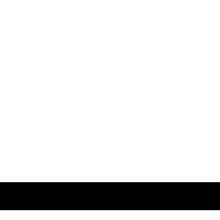
Themes
.