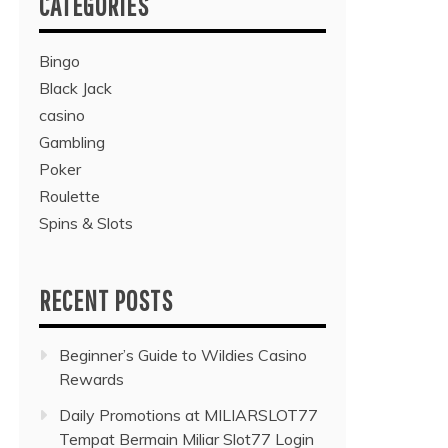
CATEGORIES
Bingo
Black Jack
casino
Gambling
Poker
Roulette
Spins & Slots
RECENT POSTS
Beginner’s Guide to Wildies Casino
Rewards
Daily Promotions at MILIARSLOT77
Tempat Bermain Miliar Slot77 Login