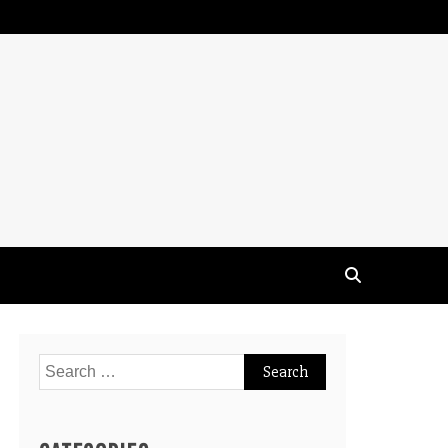
Search
for: