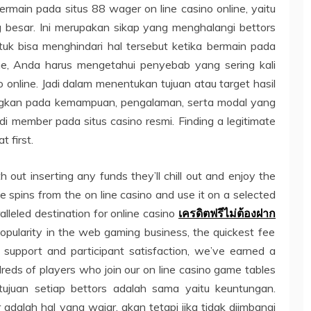
rmain pada situs 88 wager on line casino online, yaitu
ng besar. Ini merupakan sikap yang menghalangi bettors
uk bisa menghindari hal tersebut ketika bermain pada
ine, Anda harus mengetahui penyebab yang sering kali
 online. Jadi dalam menentukan tujuan atau target hasil
ngkan pada kemampuan, pengalaman, serta modal yang
adi member pada situs casino resmi. Finding a legitimate
t first.
 out inserting any funds they’ll chill out and enjoy the
ee spins from the on line casino and use it on a selected
alleled destination for online casino
เครดิตฟรีไม่ต้องฝาก
pularity in the web gaming business, the quickest fee
 support and participant satisfaction, we’ve earned a
reds of players who join our on line casino game tables
tujuan setiap bettors adalah sama yaitu keuntungan.
adalah hal yang wajar, akan tetapi jika tidak diimbangi